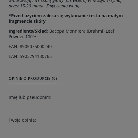
wmasowując we skórę głowy (nie wcieraj w włosy). Trzymaj
przez 15-20 minut. Zmyj ciepłą wodą.
*Przed użyciem zaleca się wykonanie testu na małym
fragmencie skóry
Ingredients/Skład
: Bacopa Monniera (Brahmi) Leaf
Powder 100%
EAN: 8905075000240
EAN: 5903794180765
OPINIE O PRODUKCIE (0)
Imię lub pseudonim:
Twoja opinia: