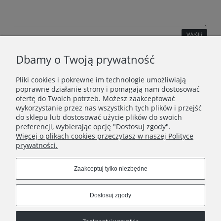
Wyślij
Dbamy o Twoją prywatność
Pliki cookies i pokrewne im technologie umożliwiają
WAŻNE INFORMACJE
poprawne działanie strony i pomagają nam dostosować
ofertę do Twoich potrzeb. Możesz zaakceptować
wykorzystanie przez nas wszystkich tych plików i przejść
POLECANE STRONY
do sklepu lub dostosować użycie plików do swoich
preferencji, wybierając opcję "Dostosuj zgody".
Więcej o plikach cookies przeczytasz w naszej Polityce
prywatności.
Zaakceptuj tylko niezbędne
Dostosuj zgody