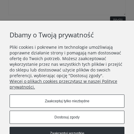
Wyślij
Dbamy o Twoją prywatność
Pliki cookies i pokrewne im technologie umożliwiają
WAŻNE INFORMACJE
poprawne działanie strony i pomagają nam dostosować
ofertę do Twoich potrzeb. Możesz zaakceptować
wykorzystanie przez nas wszystkich tych plików i przejść
POLECANE STRONY
do sklepu lub dostosować użycie plików do swoich
preferencji, wybierając opcję "Dostosuj zgody".
Więcej o plikach cookies przeczytasz w naszej Polityce
prywatności.
Zaakceptuj tylko niezbędne
Dostosuj zgody
Zaakceptuj wszystkie