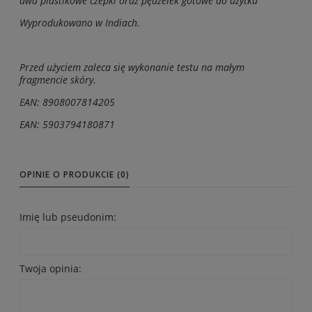
dwa plastikowe czepki oraz pędzelek gotowe do użytku
Wyprodukowano w Indiach.
Przed użyciem zaleca się wykonanie testu na małym
fragmencie skóry.
EAN: 8908007814205
EAN: 5903794180871
OPINIE O PRODUKCIE (0)
Imię lub pseudonim:
Twoja opinia: