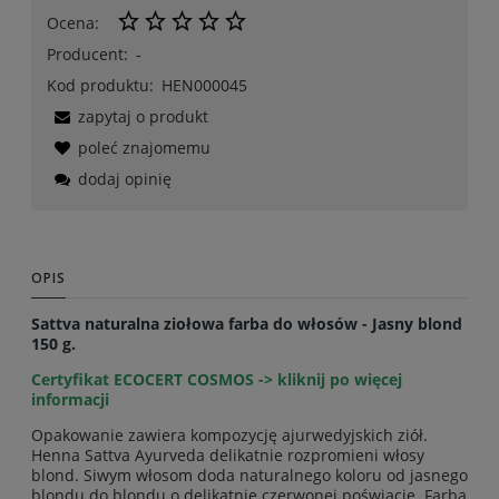
Ocena:
Producent:
-
Kod produktu:
HEN000045
zapytaj o produkt
poleć znajomemu
dodaj opinię
OPIS
Sattva naturalna ziołowa farba do włosów - Jasny blond
150 g.
Certyfikat ECOCERT COSMOS ->
kliknij po więcej
informacji
Opakowanie zawiera kompozycję ajurwedyjskich ziół.
Henna Sattva Ayurveda delikatnie rozpromieni włosy
blond. Siwym włosom doda naturalnego koloru od jasnego
blondu do blondu o delikatnie czerwonej poświacie. Farba