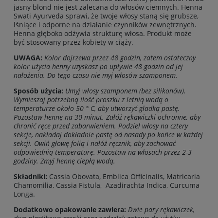
jasny blond nie jest zalecana do włosów ciemnych. Henna
Swati Ayurveda sprawi, że twoje włosy staną się grubsze,
lśniące i odporne na działanie czynników zewnętrznych.
Henna głęboko odżywia strukturę włosa. Produkt może
być stosowany przez kobiety w ciąży.
UWAGA:
Kolor dojrzewa przez 48 godzin, zatem ostateczny
kolor użycia henny uzyskasz po upływie 48 godzin od jej
nałożenia. Do tego czasu nie myj włosów szamponem.
Sposób użycia:
Umyj włosy szamponem (bez silikonów).
Wymieszaj potrzebną ilość proszku z letnią wodą o
temperaturze około 50 ° C, aby utworzyć gładką pastę.
Pozostaw hennę na 30 minut. Załóż rękawiczki ochronne, aby
chronić ręce przed zabarwieniem. Podziel włosy na cztery
sekcje, nakładaj dokładnie pastę od nasady po końce w każdej
sekcji. Owiń głowę folią i nałóż ręcznik, aby zachować
odpowiednią temperaturę. Pozostaw na włosach przez 2-3
godziny. Zmyj hennę ciepłą wodą.
Składniki:
Cassia Obovata, Emblica Officinalis, Matricaria
Chamomilia, Cassia Fistula, Azadirachta Indica, Curcuma
Longa.
Dodatkowo opakowanie zawiera:
Dwie pary rękawiczek,