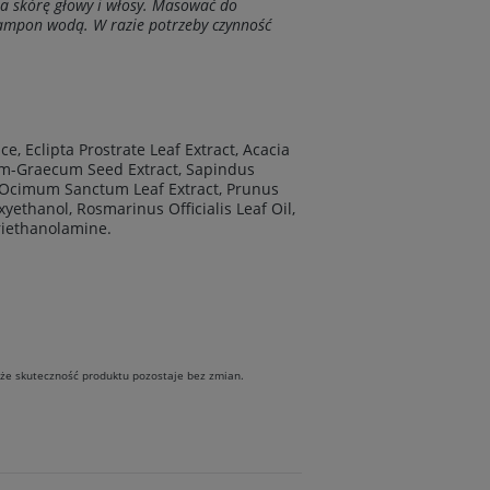
a skórę głowy i włosy. Masować do
zampon wodą. W razie potrzeby czynność
, Eclipta Prostrate Leaf Extract, Acacia
num-Graecum Seed Extract, Sapindus
t, Ocimum Sanctum Leaf Extract, Prunus
yethanol, Rosmarinus Officialis Leaf Oil,
Triethanolamine.
kże skuteczność produktu pozostaje bez zmian.