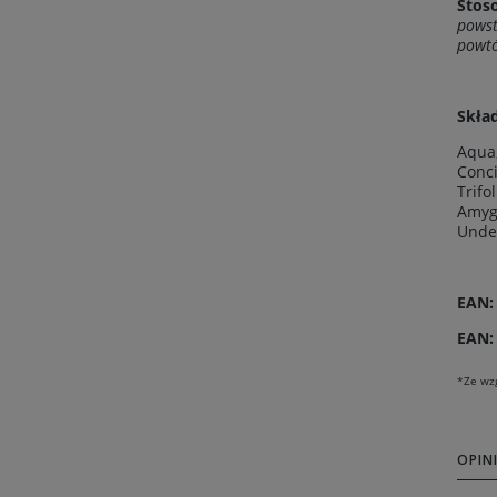
Stos
powst
powtó
Skład
Aqua,
Conci
Trifo
Amygd
Undec
EAN:
EAN:
*Ze wzg
OPINI