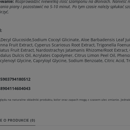
owanie:
Rozprowadzić niewielką ilość szamponu na dłoniach. Nanieść n
ania piany i pozostawić na 5-10 minut. Po tym czasie należy spłukać s
rzyć.
:
Decyl Glucoside,Sodium Cocoyl Glicinate, Aloe Barbadensis Leaf Juice
nna Fruit Extract, Cyperus Scariosus Root Extract, Trigonella Foe
liatus Fruit Extract, Nardostrachys Jatamanis Rhizome/Root Extrac
alus Dulcis Oil, Acrylates Copolymer, Citrus Limon Peel Oil, Phenox
ylenoyl Glycine, Capryloyl Glycine, Sodium Benzoate, Citric Acid, 
 5903794180512
 8904114604043
lędu na naturalne składniki produktu, kolor oraz zapach mogą z czasem ulec zmianie. Jedna
E O PRODUKCIE (0)