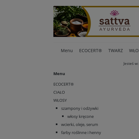
Menu
ECOCERT®
TWARZ
WŁO
Jesteś w:
Menu
ECOCERT®
CIAŁO
WŁOSY
szampony i odżywki
włosy kręcone
wcierki, oleje, serum
farby roślinne i henny