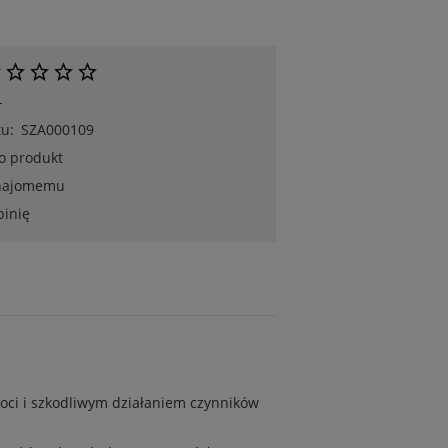
-
u:
SZA000109
 o produkt
znajomemu
pinię
oci i szkodliwym działaniem czynników