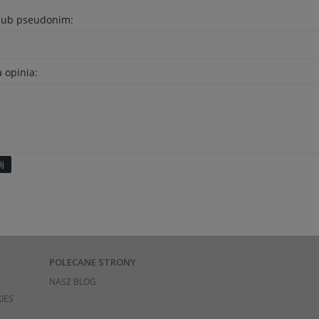
 lub pseudonim:
 opinia:
ij
POLECANE STRONY
NASZ BLOG
IES