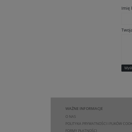
Imię
Twoja
Wyśl
WAŻNE INFORMACJE
O NAS
POLITYKA PRYWATNOŚCI I PLIKÓW COOK
FORMY PŁATNOŚCI