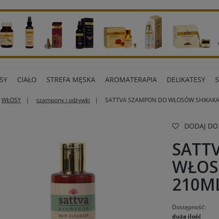
SY
CIAŁO
STREFA MĘSKA
AROMATERAPIA
DELIKATESY
WŁOSY
szampony i odżywki
SATTVA SZAMPON DO WŁOSÓW SHIKAKA
ART BIUROWE
INNE MARKI
DODAJ DO
SATT
WŁOS
210M
Dostępność:
duża ilość