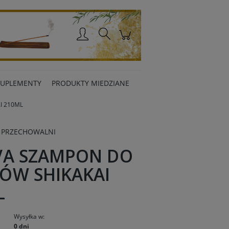
Zaloguj się
SUPLEMENTY
PRODUKTY MIEDZIANE
I 210ML
 PRZECHOWALNI
VA SZAMPON DO
ÓW SHIKAKAI
L
Wysyłka w:
0 dni