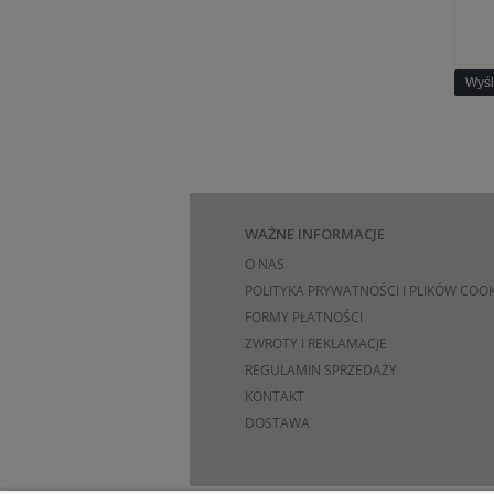
Wyśl
WAŻNE INFORMACJE
O NAS
POLITYKA PRYWATNOŚCI I PLIKÓW COOK
FORMY PŁATNOŚCI
ZWROTY I REKLAMACJE
REGULAMIN SPRZEDAŻY
KONTAKT
DOSTAWA