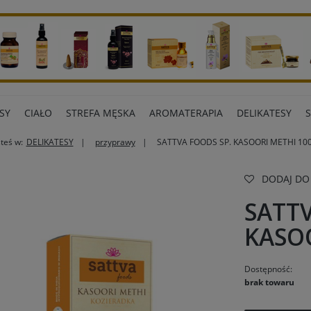
SY
CIAŁO
STREFA MĘSKA
AROMATERAPIA
DELIKATESY
steś w:
DELIKATESY
przyprawy
SATTVA FOODS SP. KASOORI METHI 10
ART BIUROWE
INNE MARKI
DODAJ DO
SATTV
KASO
Dostępność:
brak towaru