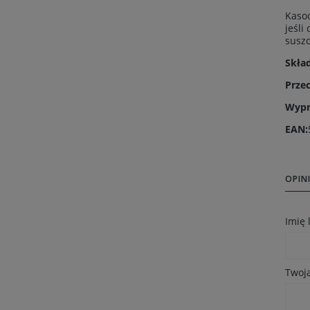
Kasoo
jeśl
suszo
Skła
Prze
Wypr
EAN:
OPINI
Imię
Twoja