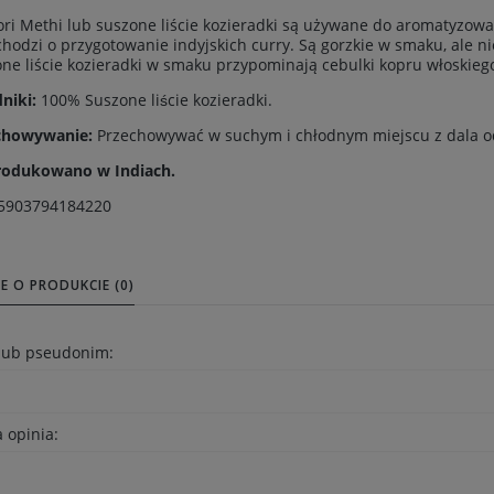
ri Methi lub suszone liście kozieradki są używane do aromatyzow
i chodzi o przygotowanie indyjskich curry. Są gorzkie w smaku, ale 
ne liście kozieradki w smaku przypominają cebulki kopru włoskiego
dniki:
100% Suszone liście kozieradki.
chowywanie:
Przechowywać w suchym i chłodnym miejscu z dala o
odukowano w Indiach.
5903794184220
E O PRODUKCIE (0)
 lub pseudonim:
 opinia: