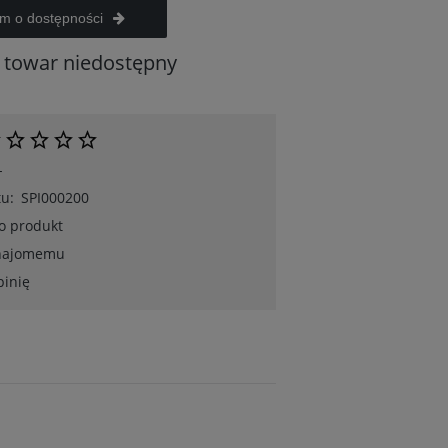
m o dostępności
towar niedostępny
-
u:
SPI000200
 o produkt
znajomemu
pinię