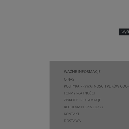
Wyśl
WAŻNE INFORMACJE
O NAS
POLITYKA PRYWATNOŚCI I PLIKÓW COOK
FORMY PŁATNOŚCI
ZWROTY I REKLAMACJE
REGULAMIN SPRZEDAŻY
KONTAKT
DOSTAWA