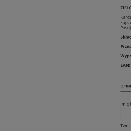
ZIEL
Karda
zup, 
Pasuj
Skład
Prze
Wypr
EAN
OPINI
Imię
Twoja