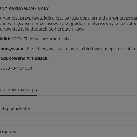
ONY KARDAMON - CAŁY
mon jest przyprawą, która jest bardzo popularna do aromatyzowani
dań warzywnych oraz sosów. Ze względu na intensywny smak zaleca 
e również jako dodatek do herbaty i kawy.
niki:
100% Zielony kardamon cały.
chowywanie:
Przechowywać w suchym i chłodnym miejscu z dala o
odukowano w Indiach.
:
5903794184060
E O PRODUKCIE (0)
 lub pseudonim:
 opinia: