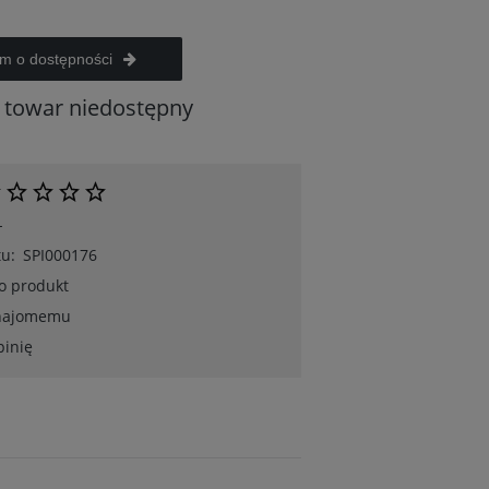
m o dostępności
towar niedostępny
-
u:
SPI000176
 o produkt
znajomemu
pinię