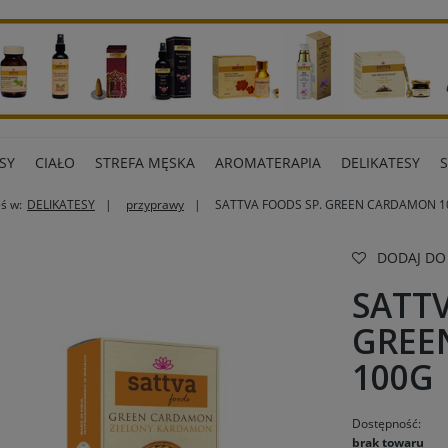
SY
CIAŁO
STREFA MĘSKA
AROMATERAPIA
DELIKATESY
eś w:
DELIKATESY
przyprawy
SATTVA FOODS SP. GREEN CARDAMON 1
ART BIUROWE
INNE MARKI
DODAJ DO
SATTV
GREE
100G
Dostępność:
brak towaru