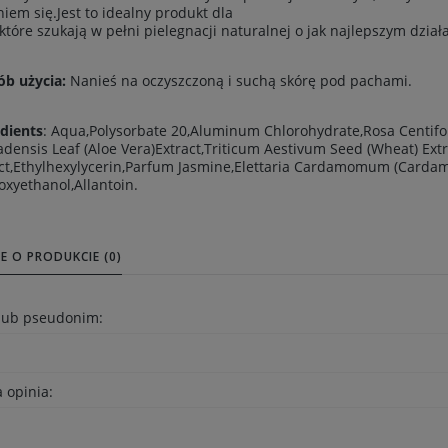
iem się.Jest to idealny produkt dla
które szukają w pełni pielegnacji naturalnej o jak najlepszym działa
ób użycia:
Nanieś na oczyszczoną i suchą skórę pod pachami.
dients
:
Aqua,Polysorbate 20,Aluminum Chlorohydrate,Rosa Centifoli
densis Leaf (Aloe Vera)Extract,Triticum Aestivum Seed (Wheat) Extr
ct,Ethylhexylycerin,Parfum Jasmine,Elettaria Cardamomum (Carda
xyethanol,Allantoin.
E O PRODUKCIE (0)
 lub pseudonim:
 opinia: