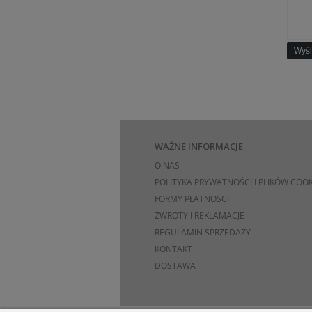
Wyśl
WAŻNE INFORMACJE
O NAS
POLITYKA PRYWATNOŚCI I PLIKÓW COOK
FORMY PŁATNOŚCI
ZWROTY I REKLAMACJE
REGULAMIN SPRZEDAŻY
KONTAKT
DOSTAWA