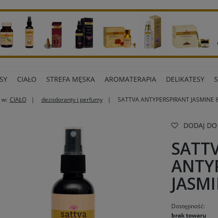
SY
CIAŁO
STREFA MĘSKA
AROMATERAPIA
DELIKATESY
 w:
CIAŁO
dezodoranty i perfumy
SATTVA ANTYPERSPIRANT JASMINE 
ART BIUROWE
INNE MARKI
DODAJ DO
SATT
ANTY
JASMI
Dostępność:
brak towaru