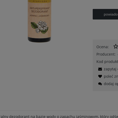
powiado
Ocena:
Producent:
Kod produkt
zapytaj
poleć 
dodaj o
alny dezodorant na bazie wody o zapachu jaśminowym, który odświ