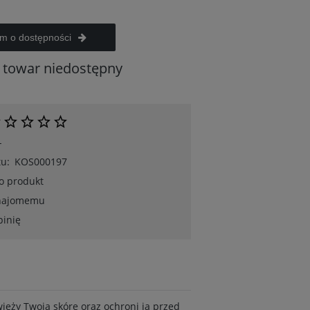
m o dostępności
towar niedostępny
-
u:
KOS000197
 o produkt
znajomemu
pinię
eży Twoją skórę oraz ochroni ją przed