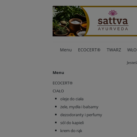
Menu
ECOCERT®
TWARZ
WŁO
Jesteś
Menu
ECOCERT®
CIAŁO
oleje do ciała
żele, mydła i balsamy
dezodoranty i perfumy
sól do kapieli
krem do rąk