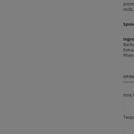
pocen
osób,
Spos
Ingre
Barba
Extra
Pheno
OPINI
Imię
Twoja