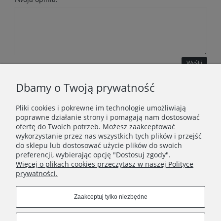
Wyślij
Dbamy o Twoją prywatność
Pliki cookies i pokrewne im technologie umożliwiają
WAŻNE INFORMACJE
poprawne działanie strony i pomagają nam dostosować
ofertę do Twoich potrzeb. Możesz zaakceptować
wykorzystanie przez nas wszystkich tych plików i przejść
POLECANE STRONY
do sklepu lub dostosować użycie plików do swoich
preferencji, wybierając opcję "Dostosuj zgody".
Więcej o plikach cookies przeczytasz w naszej Polityce
prywatności.
Zaakceptuj tylko niezbędne