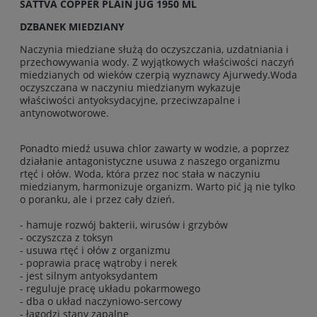
SATTVA COPPER PLAIN JUG 1950 ML
DZBANEK MIEDZIANY
Naczynia miedziane służą do oczyszczania, uzdatniania i
przechowywania wody. Z wyjątkowych właściwości naczyń
miedzianych od wieków czerpią wyznawcy Ajurwedy.Woda
oczyszczana w naczyniu miedzianym wykazuje
właściwości antyoksydacyjne, przeciwzapalne i
antynowotworowe.
Ponadto miedź usuwa chlor zawarty w wodzie, a poprzez
działanie antagonistyczne usuwa z naszego organizmu
rtęć i ołów. Woda, która przez noc stała w naczyniu
miedzianym, harmonizuje organizm. Warto pić ją nie tylko
o poranku, ale i przez cały dzień.
- hamuje rozwój bakterii, wirusów i grzybów
- oczyszcza z toksyn
- usuwa rtęć i ołów z organizmu
- poprawia pracę wątroby i nerek
- jest silnym antyoksydantem
- reguluje pracę układu pokarmowego
- dba o układ naczyniowo-sercowy
- łagodzi stany zapalne