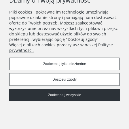
Dbamy o Twoją prywatność
Pliki cookies i pokrewne im technologie umożliwiają
poprawne działanie strony i pomagają nam dostosować
ofertę do Twoich potrzeb. Możesz zaakceptować
wykorzystanie przez nas wszystkich tych plików i przejść
do sklepu lub dostosować użycie plików do swoich
preferencji, wybierając opcję "Dostosuj zgody".
Więcej o plikach cookies przeczytasz w naszej Polityce
prywatności.
Zaakceptuj tylko niezbędne
Pokaż pełną wersję strony
, powered by
.
Sklep internetowy Shoplo.pl
Shoper
Dostosuj zgody
Zaakceptuj wszystkie