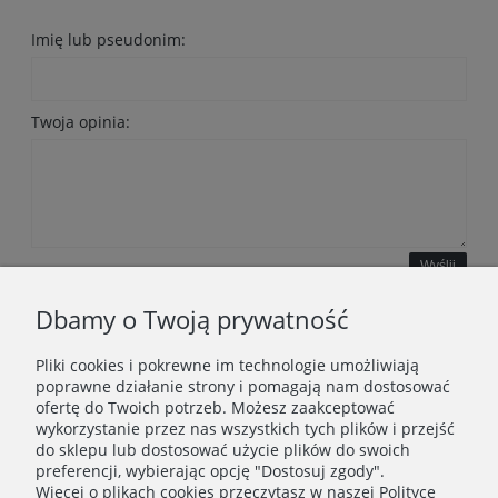
Imię lub pseudonim:
Twoja opinia:
Wyślij
Dbamy o Twoją prywatność
Pliki cookies i pokrewne im technologie umożliwiają
WAŻNE INFORMACJE
poprawne działanie strony i pomagają nam dostosować
ofertę do Twoich potrzeb. Możesz zaakceptować
wykorzystanie przez nas wszystkich tych plików i przejść
POLECANE STRONY
do sklepu lub dostosować użycie plików do swoich
preferencji, wybierając opcję "Dostosuj zgody".
Więcej o plikach cookies przeczytasz w naszej Polityce