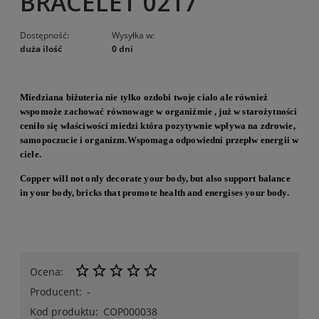
BRACELET 0217
Dostępność:
Wysyłka w:
duża ilość
0 dni
Miedziana bi
żuteria nie tylko ozdobi twoje ciało ale r
ó
wnie
ż
wspomoże zachować r
ó
wnowage w organi
źmie , już w starożytności
ceniło się właściwości miedzi kt
ó
ra pozytywnie wp
ływa na zdrowie,
samopoczucie i organizm.Wspomaga odpowiedni przepłw energii w
ciele.
Copper will not only decorate your body, but also support balance
in your body, bricks that promote health and energises your body.
Ocena:
Producent:
-
Kod produktu:
COP000038