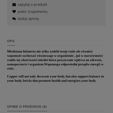
zapytaj o produkt
poleć znajomemu
dodaj opinię
OPIS
Miedziana bi
żuteria nie tylko ozdobi twoje ciało ale r
ó
wnie
ż
wspomoże zachować r
ó
wnowage w organi
źmie , już w starożytności
ceniło się właściwości miedzi kt
ó
ra pozytywnie wp
ływa na zdrowie,
samopoczucie i organizm.Wspomaga odpowiedni przepłw energii w
ciele.
Copper will not only decorate your body, but also support balance in
your body, bricks that promote health and energises your body.
OPINIE O PRODUKCIE (0)