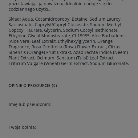
pozostawiając ją nawilżoną.Idealnie nadaję się do
codziennego użytku.
Skład: Aqua, Cocamidropropyl Betaine, Sodium Lauroyl
Sarcosinate, Caprylyl/Capryl Glucoside, Sodium Methyl
Copcoyl Taurate, Glycerin, Sodium Cocoyl Isethionate,
Ethylene Glycol Monostearate, CI 15985, Aloe Barbadenis
(Aloe Vera) Leaf Extrakt, Ethylhexylglycerin, Orange
Fragrance, Rosa Centifolia (Rosa) Flower Extract, Citrus
Sinensis (Orange) Fruit Extrakt, Azadirachta Indica (Neem)
Plant Extract, Ocimum Sanctum (Tulsi) Leaf Extract,
Triticum Vulgare (Wheat) Germ Extract, Sodium Gluconate.
OPINIE O PRODUKCIE (0)
Imię lub pseudonim:
Twoja opinia: