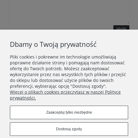
Wyślij
Dbamy o Twoją prywatność
Pliki cookies i pokrewne im technologie umożliwiają
WAŻNE INFORMACJE
poprawne działanie strony i pomagają nam dostosować
ofertę do Twoich potrzeb. Możesz zaakceptować
wykorzystanie przez nas wszystkich tych plików i przejść
POLECANE STRONY
do sklepu lub dostosować użycie plików do swoich
preferencji, wybierając opcję "Dostosuj zgody".
Więcej o plikach cookies przeczytasz w naszej Polityce
prywatności.
Zaakceptuj tylko niezbędne
Dostosuj zgody