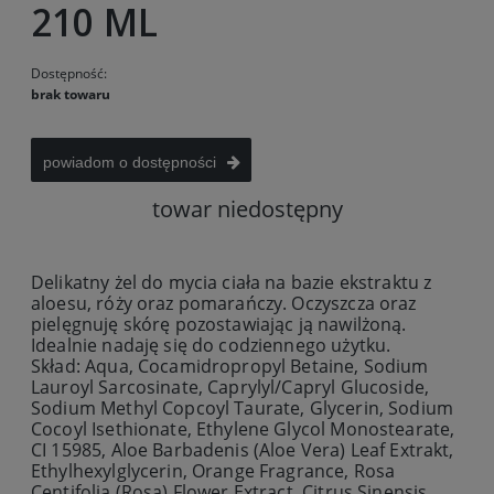
210 ML
Dostępność:
brak towaru
powiadom o dostępności
towar niedostępny
Delikatny żel do mycia ciała na bazie ekstraktu z
aloesu, róży oraz pomarańczy. Oczyszcza oraz
pielęgnuję skórę pozostawiając ją nawilżoną.
Idealnie nadaję się do codziennego użytku.
Skład: Aqua, Cocamidropropyl Betaine, Sodium
Lauroyl Sarcosinate, Caprylyl/Capryl Glucoside,
Sodium Methyl Copcoyl Taurate, Glycerin, Sodium
Cocoyl Isethionate, Ethylene Glycol Monostearate,
CI 15985, Aloe Barbadenis (Aloe Vera) Leaf Extrakt,
Ethylhexylglycerin, Orange Fragrance, Rosa
Centifolia (Rosa) Flower Extract, Citrus Sinensis