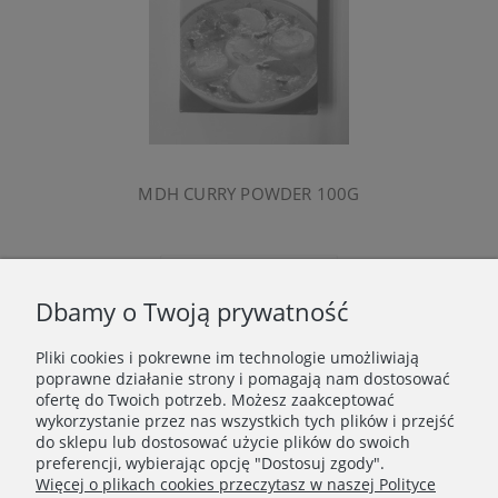
MDH CURRY POWDER 100G
Powiadom o dostępności
Dbamy o Twoją prywatność
Pliki cookies i pokrewne im technologie umożliwiają
WAŻNE INFORMACJE
poprawne działanie strony i pomagają nam dostosować
ofertę do Twoich potrzeb. Możesz zaakceptować
wykorzystanie przez nas wszystkich tych plików i przejść
POLECANE STRONY
do sklepu lub dostosować użycie plików do swoich
preferencji, wybierając opcję "Dostosuj zgody".
Więcej o plikach cookies przeczytasz w naszej Polityce