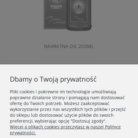
NAVRATNA OIL 200ML
Powiadom o dostępności
Dbamy o Twoją prywatność
Pliki cookies i pokrewne im technologie umożliwiają
WAŻNE INFORMACJE
poprawne działanie strony i pomagają nam dostosować
ofertę do Twoich potrzeb. Możesz zaakceptować
wykorzystanie przez nas wszystkich tych plików i przejść
POLECANE STRONY
do sklepu lub dostosować użycie plików do swoich
preferencji, wybierając opcję "Dostosuj zgody".
Więcej o plikach cookies przeczytasz w naszej Polityce
prywatności.