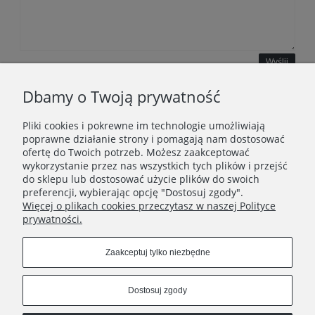
Wyślij
Dbamy o Twoją prywatność
Pliki cookies i pokrewne im technologie umożliwiają
WAŻNE INFORMACJE
poprawne działanie strony i pomagają nam dostosować
ofertę do Twoich potrzeb. Możesz zaakceptować
wykorzystanie przez nas wszystkich tych plików i przejść
POLECANE STRONY
do sklepu lub dostosować użycie plików do swoich
preferencji, wybierając opcję "Dostosuj zgody".
Więcej o plikach cookies przeczytasz w naszej Polityce
prywatności.
Zaakceptuj tylko niezbędne
Dostosuj zgody