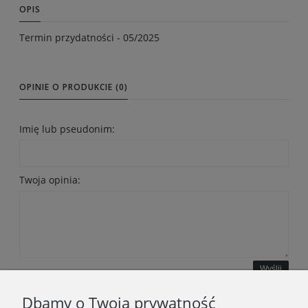
OPIS
Termin przydatności - 05/2025
OPINIE O PRODUKCIE (0)
Imię lub pseudonim:
Twoja opinia:
Wyślij
Dbamy o Twoją prywatność