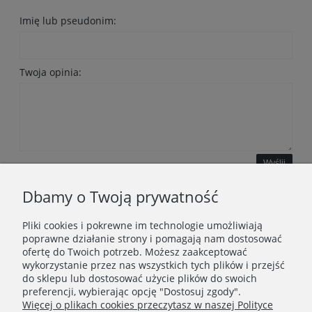
Imię lub pseudonim:
Twoja opinia:
Wyślij
Dbamy o Twoją prywatność
Pliki cookies i pokrewne im technologie umożliwiają
WAŻNE INFORMACJE
poprawne działanie strony i pomagają nam dostosować
ofertę do Twoich potrzeb. Możesz zaakceptować
wykorzystanie przez nas wszystkich tych plików i przejść
POLECANE STRONY
do sklepu lub dostosować użycie plików do swoich
preferencji, wybierając opcję "Dostosuj zgody".
Więcej o plikach cookies przeczytasz w naszej Polityce