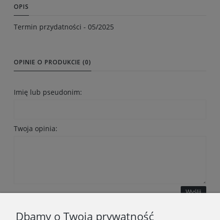
OPIS
Termin przydatności - 05/2025
OPINIE O PRODUKCIE (0)
Imię lub pseudonim:
Twoja opinia:
Wyślij
Dbamy o Twoją prywatność