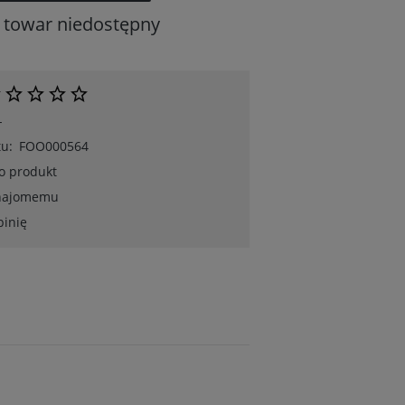
towar niedostępny
-
u:
FOO000564
 o produkt
znajomemu
pinię