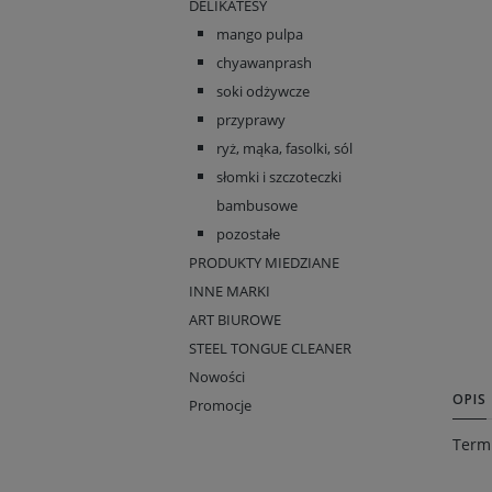
DELIKATESY
mango pulpa
chyawanprash
soki odżywcze
przyprawy
ryż, mąka, fasolki, sól
słomki i szczoteczki
bambusowe
pozostałe
PRODUKTY MIEDZIANE
INNE MARKI
ART BIUROWE
STEEL TONGUE CLEANER
Nowości
OPIS
Promocje
Termi