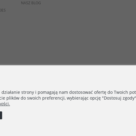
NASZ BLOG
IES
e działanie strony i pomagają nam dostosować ofertę do Twoich p
cie plików do swoich preferencji, wybierając opcję "Dostosuj zgody"
ości.