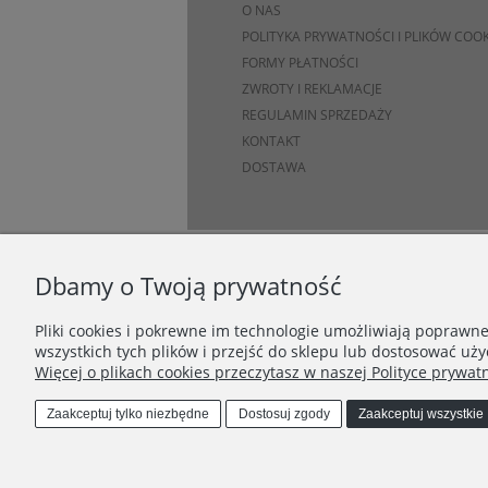
O NAS
POLITYKA PRYWATNOŚCI I PLIKÓW COOK
FORMY PŁATNOŚCI
ZWROTY I REKLAMACJE
REGULAMIN SPRZEDAŻY
KONTAKT
DOSTAWA
Dbamy o Twoją prywatność
Pliki cookies i pokrewne im technologie umożliwiają poprawn
wszystkich tych plików i przejść do sklepu lub dostosować uży
Więcej o plikach cookies przeczytasz w naszej Polityce prywatn
Zaakceptuj tylko niezbędne
Dostosuj zgody
Zaakceptuj wszystkie