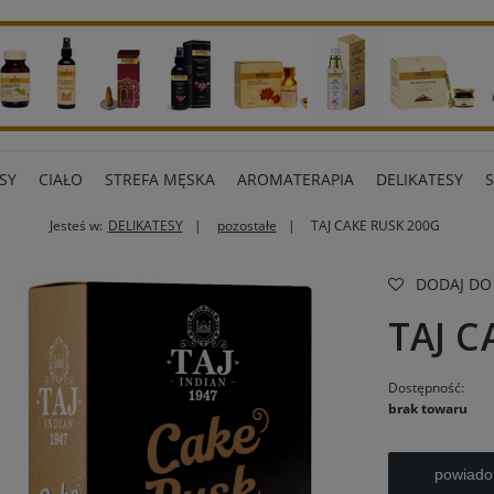
SY
CIAŁO
STREFA MĘSKA
AROMATERAPIA
DELIKATESY
Jesteś w:
DELIKATESY
pozostałe
TAJ CAKE RUSK 200G
ART BIUROWE
INNE MARKI
DODAJ DO
TAJ C
Dostępność:
brak towaru
powiado