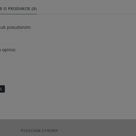
E O PRODUKCIE (0)
 lub pseudonim:
 opinia:
ij
POLECANE STRONY