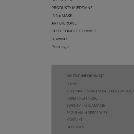
PRODUKTY MIEDZIANE
INNE MARKI
ART BIUROWE
STEEL TONGUE CLEANER
Nowości
Promocje
WAŻNE INFORMACJE
O NAS
POLITYKA PRYWATNOŚCI I PLIKÓW COOK
FORMY PŁATNOŚCI
ZWROTY I REKLAMACJE
REGULAMIN SPRZEDAŻY
KONTAKT
DOSTAWA