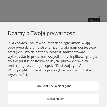
Wyślij
Dbamy o Twoją prywatność
Pliki cookies i pokrewne im technologie umożliwiają
WAŻNE INFORMACJE
poprawne działanie strony i pomagają nam dostosować
ofertę do Twoich potrzeb. Możesz zaakceptować
wykorzystanie przez nas wszystkich tych plików i przejść
POLECANE STRONY
do sklepu lub dostosować użycie plików do swoich
preferencji, wybierając opcję "Dostosuj zgody".
Więcej o plikach cookies przeczytasz w naszej Polityce
prywatności.
Zaakceptuj tylko niezbędne
Dostosuj zgody