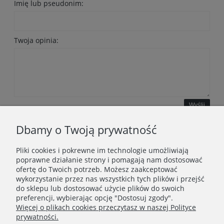
Imię lub pseudonim:
Twoja opinia:
Wyślij
Dbamy o Twoją prywatność
Pliki cookies i pokrewne im technologie umożliwiają
WAŻNE INFORMACJE
poprawne działanie strony i pomagają nam dostosować
ofertę do Twoich potrzeb. Możesz zaakceptować
wykorzystanie przez nas wszystkich tych plików i przejść
POLECANE STRONY
do sklepu lub dostosować użycie plików do swoich
preferencji, wybierając opcję "Dostosuj zgody".
Więcej o plikach cookies przeczytasz w naszej Polityce
prywatności.