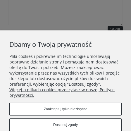
Wyślij
Dbamy o Twoją prywatność
Pliki cookies i pokrewne im technologie umożliwiają
WAŻNE INFORMACJE
poprawne działanie strony i pomagają nam dostosować
ofertę do Twoich potrzeb. Możesz zaakceptować
wykorzystanie przez nas wszystkich tych plików i przejść
POLECANE STRONY
do sklepu lub dostosować użycie plików do swoich
preferencji, wybierając opcję "Dostosuj zgody".
Więcej o plikach cookies przeczytasz w naszej Polityce
prywatności.
Zaakceptuj tylko niezbędne
Dostosuj zgody