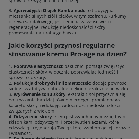
sprawia, że wygląda ona młodziej.
3.
Ajurwedyjski Olejek Kumkumadi
: to tradycyjna
mieszanka silnych ziół i olejów, w tym szafranu, kurkumy i
drzewa sandałowego, jest ceniona za właściwości
regeneracyjne, redukcję niedoskonałości skóry i
promowania naturalnego blasku.
Jakie korzyści przynosi regularne
stosowanie kremu Pro-age na dzień?
1.
Poprawa elastyczności
: bakuchiol pomaga zwiększyć
elastyczność skóry, widocznie poprawiając jędrność i
sprężystość skóry.
2.
Redukcja drobnych linii zmarszczek
: dodaje pewności
siebie i wydobywa naturalne piękno niezależnie od wieku.
3.
Wyrównanie tonu skóry
: ekstrakt z soi przyczynia się
do uzyskania bardziej równomiernego i promiennego
kolorytu skóry, redukując widoczność niedoskonałości
związanych z wiekiem.
4.
Odżywienie skóry
: krem jest wypełniony niezbędnymi
składnikami odżywczymi i przeciwutleniaczami, które
odżywiają i regenerują Twoją skórę, wspierając jej zdrowie
i witalność.
5.
Delikatne działanie
: formuła kremu na dzień pro-age