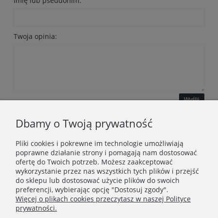
Imię lub pseudonim:
Twoja opinia:
Wyślij
Dbamy o Twoją prywatność
Pliki cookies i pokrewne im technologie umożliwiają
WAŻNE INFORMACJE
poprawne działanie strony i pomagają nam dostosować
ofertę do Twoich potrzeb. Możesz zaakceptować
wykorzystanie przez nas wszystkich tych plików i przejść
POLECANE STRONY
do sklepu lub dostosować użycie plików do swoich
preferencji, wybierając opcję "Dostosuj zgody".
Więcej o plikach cookies przeczytasz w naszej Polityce
prywatności.