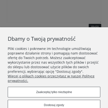
Wyślij
Dbamy o Twoją prywatność
Pliki cookies i pokrewne im technologie umożliwiają
WAŻNE INFORMACJE
poprawne działanie strony i pomagają nam dostosować
ofertę do Twoich potrzeb. Możesz zaakceptować
wykorzystanie przez nas wszystkich tych plików i przejść
POLECANE STRONY
do sklepu lub dostosować użycie plików do swoich
preferencji, wybierając opcję "Dostosuj zgody".
Więcej o plikach cookies przeczytasz w naszej Polityce
prywatności.
Zaakceptuj tylko niezbędne
Dostosuj zgody