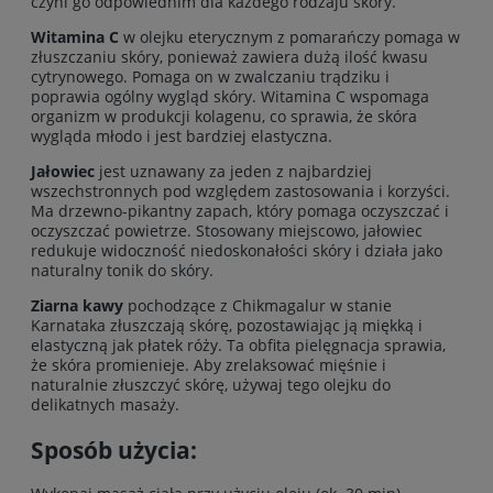
czyni go odpowiednim dla każdego rodzaju skóry.
Witamina C
w olejku eterycznym z pomarańczy pomaga w
złuszczaniu skóry, ponieważ zawiera dużą ilość kwasu
cytrynowego. Pomaga on w zwalczaniu trądziku i
poprawia ogólny wygląd skóry. Witamina C wspomaga
organizm w produkcji kolagenu, co sprawia, że skóra
wygląda młodo i jest bardziej elastyczna.
Jałowiec
jest uznawany za jeden z najbardziej
wszechstronnych pod względem zastosowania i korzyści.
Ma drzewno-pikantny zapach, który pomaga oczyszczać i
oczyszczać powietrze. Stosowany miejscowo, jałowiec
redukuje widoczność niedoskonałości skóry i działa jako
naturalny tonik do skóry.
Ziarna kawy
pochodzące z Chikmagalur w stanie
Karnataka złuszczają skórę, pozostawiając ją miękką i
elastyczną jak płatek róży. Ta obfita pielęgnacja sprawia,
że skóra promienieje. Aby zrelaksować mięśnie i
naturalnie złuszczyć skórę, używaj tego olejku do
delikatnych masaży.
Sposób użycia: