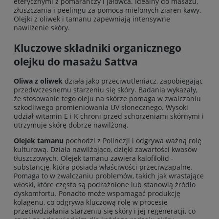
eterycznymi z pomarańczy i jałowca. Idealny do masażu,
złuszczania i peelingu za pomocą mielonych ziaren kawy.
Olejki z oliwek i tamanu zapewniają intensywne
nawilżenie skóry.
Kluczowe składniki organicznego
olejku do masażu Sattva
Oliwa z oliwek
działa jako przeciwutleniacz, zapobiegając
przedwczesnemu starzeniu się skóry. Badania wykazały,
że stosowanie tego oleju na skórze pomaga w zwalczaniu
szkodliwego promieniowania UV słonecznego. Wysoki
udział witamin E i K chroni przed schorzeniami skórnymi i
utrzymuje skórę dobrze nawilżoną.
Olejek tamanu
pochodzi z Polinezji i odgrywa ważną rolę
kulturową. Działa nawilżająco, dzięki zawartości kwasów
tłuszczowych. Olejek tamanu zawiera kalofilolid -
substancję, która posiada właściwości przeciwzapalne.
Pomaga to w zwalczaniu problemów, takich jak wrastające
włoski, które często są podrażnione lub stanowią źródło
dyskomfortu. Ponadto może wspomagać produkcję
kolagenu, co odgrywa kluczową rolę w procesie
przeciwdziałania starzeniu się skóry i jej regeneracji, co