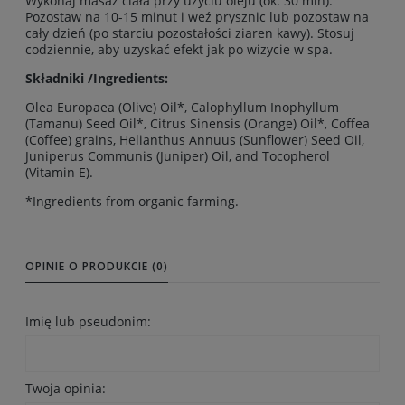
Wykonaj masaż ciała przy użyciu oleju (ok. 30 min).
Pozostaw na 10-15 minut i weź prysznic lub pozostaw na
cały dzień (po starciu pozostałości ziaren kawy). Stosuj
codziennie, aby uzyskać efekt jak po wizycie w spa.
Składniki /Ingredients:
Olea Europaea (Olive) Oil*, Calophyllum Inophyllum
(Tamanu) Seed Oil*, Citrus Sinensis (Orange) Oil*, Coffea
(Coffee) grains, Helianthus Annuus (Sunflower) Seed Oil,
Juniperus Communis (Juniper) Oil, and Tocopherol
(Vitamin E).
*Ingredients from organic farming.
OPINIE O PRODUKCIE (0)
Imię lub pseudonim:
Twoja opinia: