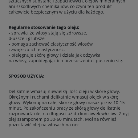
sztucznych substancji zapachowych, olejów mineralnych
ani szkodliwych chemikaliów, co czyni ten produkt
całkowicie bezpiecznym w użyciu dla każdego.
Regularne stosowanie tego oleju:
- sprawia, że włosy stają się zdrowsze,
dłuższe i grubsze
- pomaga zachować elastyczność włosów
i zwiększa ich elastyczność.
- pielęgnuje skórę głowy i działa jak odżywka
na włosy, zapobiegając ich przesuszeniu i puszeniu się.
SPOSÓB UŻYCIA:
Delikatnie wmasuj niewielką ilość oleju w skórę głowy.
Okrężnymi ruchami delikatnie wmasuj olejek w skórę
głowy. Wykonuj na całej skórze głowy masaż przez 10-15
minut. Po zakończeniu pracy ze skórą głowy delikatnie
rozprowadź olej na długości aż do końcówek włosów. Zmyj
olej szamponem po 30-60 minutach. Można również
pozostawić olej na włosach na noc.