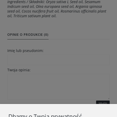
Ingredients / Składniki: Oryza sativa L Seed oil, Sesamum
Indicum seed oil, Olea europaea seed oil, Argania spinosa
seed oil, Cocos nucifera fruit oil, Rosmarinus officinalis plant
oil, Triticum sativum plant oil.
OPINIE O PRODUKCIE (0)
Imię lub pseudonim:
Twoja opinia:
Wyślij
Dbamy o Twoją prywatność