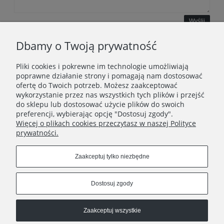
Wyślij
Dbamy o Twoją prywatność
Pliki cookies i pokrewne im technologie umożliwiają
WAŻNE INFORMACJE
poprawne działanie strony i pomagają nam dostosować
ofertę do Twoich potrzeb. Możesz zaakceptować
wykorzystanie przez nas wszystkich tych plików i przejść
POLECANE STRONY
do sklepu lub dostosować użycie plików do swoich
preferencji, wybierając opcję "Dostosuj zgody".
Więcej o plikach cookies przeczytasz w naszej Polityce
prywatności.
Zaakceptuj tylko niezbędne
Dostosuj zgody
Zaakceptuj wszystkie