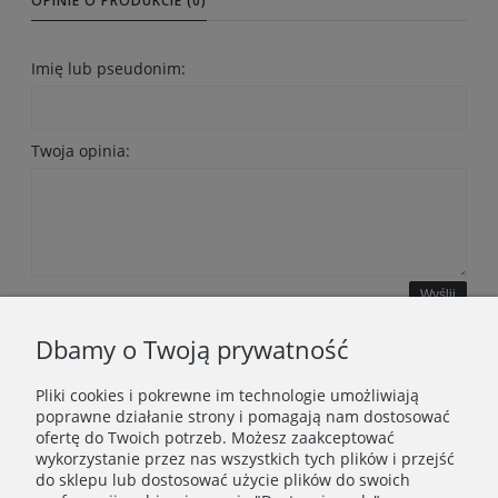
OPINIE O PRODUKCIE (0)
Imię lub pseudonim:
Twoja opinia:
Wyślij
Dbamy o Twoją prywatność
Pliki cookies i pokrewne im technologie umożliwiają
WAŻNE INFORMACJE
poprawne działanie strony i pomagają nam dostosować
ofertę do Twoich potrzeb. Możesz zaakceptować
wykorzystanie przez nas wszystkich tych plików i przejść
POLECANE STRONY
do sklepu lub dostosować użycie plików do swoich