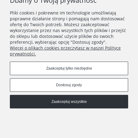
Dbamy o Twoją prywatność
Pliki cookies i pokrewne im technologie umożliwiają
poprawne działanie strony i pomagają nam dostosować
ofertę do Twoich potrzeb. Możesz zaakceptować
wykorzystanie przez nas wszystkich tych plików i przejść
do sklepu lub dostosować użycie plików do swoich
preferencji, wybierając opcję "Dostosuj zgody".
Więcej o plikach cookies przeczytasz w naszej Polityce
prywatności.
Zaakceptuj tylko niezbędne
Pokaż pełną wersję strony
, powered by
.
Sklep internetowy Shoplo.pl
Shoper
Dostosuj zgody
Zaakceptuj wszystkie