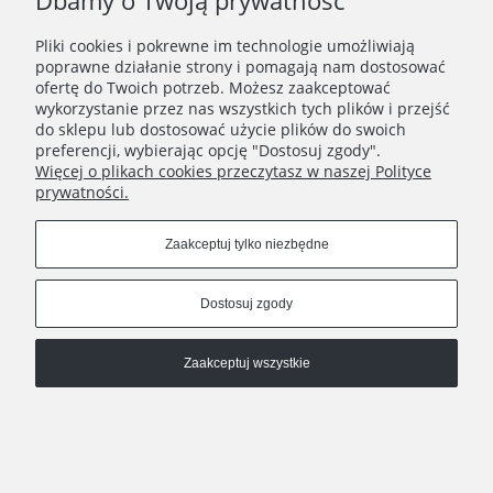
Dbamy o Twoją prywatność
Pliki cookies i pokrewne im technologie umożliwiają
poprawne działanie strony i pomagają nam dostosować
ofertę do Twoich potrzeb. Możesz zaakceptować
wykorzystanie przez nas wszystkich tych plików i przejść
do sklepu lub dostosować użycie plików do swoich
preferencji, wybierając opcję "Dostosuj zgody".
Więcej o plikach cookies przeczytasz w naszej Polityce
prywatności.
Zaakceptuj tylko niezbędne
Pokaż pełną wersję strony
, powered by
.
Sklep internetowy Shoplo.pl
Shoper
Dostosuj zgody
Zaakceptuj wszystkie