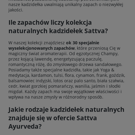
nasze kadzidełka uwalniają unikalny zapach o niezwykłej
jakości.
Ile zapachów liczy kolekcja
naturalnych kadzidełek Sattva?
W naszej kolekcji znajdziesz
ok 30 specjalnie
wyselekcjonowanych zapachów
, które przeniosą Cię w
magiczny świat aromaterapii. Od egzotycznej Champy,
przez kojącą lawendę, energetyzującą paczulę,
romantyczną różę, do zmysłowego drzewa sandałowego.
Posiadamy także specjalne kadzidła, takie jak Yoga &
medytacja, kardamon, tulsi, flora, cynamon, frank, goździk,
balsamowiec indyjski, lotos oraz palo santo, biała szałwia,
cedr, kwiat gorzkiej pomarańczy, wanilia, jaśmin i słodki
migdał. Każdy zapach ma swoje wyjątkowe właściwości i
wpływa na nasze zmysły w różnorodny sposób.
Jakie rodzaje kadzidełek naturalnych
znajduje się w ofercie Sattva
Ayurveda?