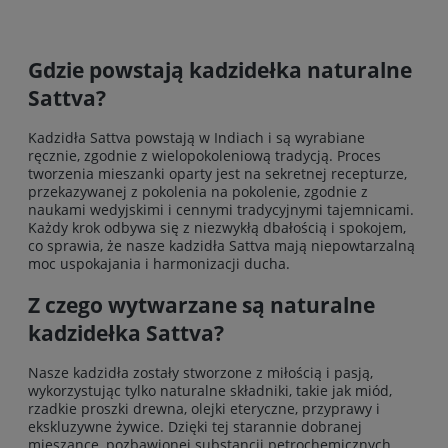
Gdzie powstają kadzidełka naturalne
Sattva?
Kadzidła Sattva powstają w Indiach i są wyrabiane
ręcznie, zgodnie z wielopokoleniową tradycją. Proces
tworzenia mieszanki oparty jest na sekretnej recepturze,
przekazywanej z pokolenia na pokolenie, zgodnie z
naukami wedyjskimi i cennymi tradycyjnymi tajemnicami.
Każdy krok odbywa się z niezwykłą dbałością i spokojem,
co sprawia, że nasze kadzidła Sattva mają niepowtarzalną
moc uspokajania i harmonizacji ducha.
Z czego wytwarzane są naturalne
kadzidełka Sattva?
Nasze kadzidła zostały stworzone z miłością i pasją,
wykorzystując tylko naturalne składniki, takie jak miód,
rzadkie proszki drewna, olejki eteryczne, przyprawy i
ekskluzywne żywice. Dzięki tej starannie dobranej
mieszance, pozbawionej substancji petrochemicznych,