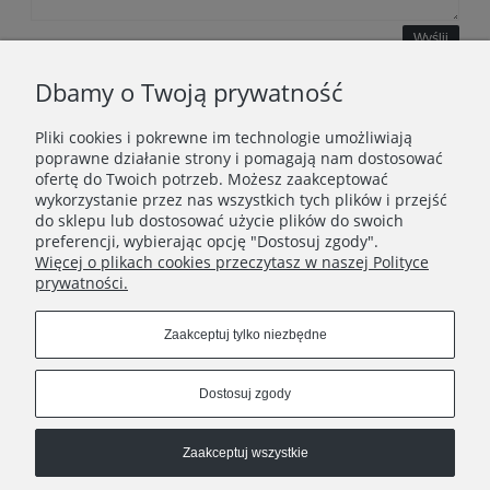
Wyślij
Dbamy o Twoją prywatność
Pliki cookies i pokrewne im technologie umożliwiają
WAŻNE INFORMACJE
poprawne działanie strony i pomagają nam dostosować
ofertę do Twoich potrzeb. Możesz zaakceptować
wykorzystanie przez nas wszystkich tych plików i przejść
POLECANE STRONY
do sklepu lub dostosować użycie plików do swoich
preferencji, wybierając opcję "Dostosuj zgody".
Więcej o plikach cookies przeczytasz w naszej Polityce
prywatności.
Zaakceptuj tylko niezbędne
Dostosuj zgody
Zaakceptuj wszystkie