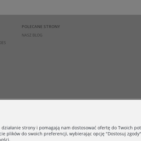
POLECANE STRONY
NASZ BLOG
IES
e działanie strony i pomagają nam dostosować ofertę do Twoich p
cie plików do swoich preferencji, wybierając opcję "Dostosuj zgody"
ości.