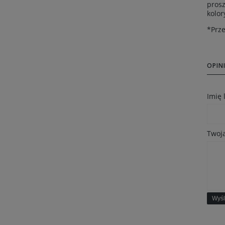
prosz
kolor
*Prze
OPINI
Imię
Twoja
Wyśl