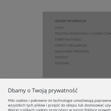
WAŻNE INFORMACJE
O NAS
POLITYKA PRYWATNOŚCI I PLIKÓW COOK
FORMY PŁATNOŚCI
ZWROTY I REKLAMACJE
REGULAMIN SPRZEDAŻY
KONTAKT
DOSTAWA
Dbamy o Twoją prywatność
Pliki cookies i pokrewne im technologie umożliwiają poprawn
wszystkich tych plików i przejść do sklepu lub dostosować uży
Więcej o plikach cookies przeczytasz w naszej Polityce prywatn