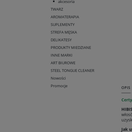
akcesoria
TWARZ
AROMATERAPIA
SUPLEMENTY
STREFA MĘSKA
DELIKATESY
PRODUKTY MIEDZIANE
INNE MARKI
ART BIUROWE
STEEL TONGUE CLEANER
Nowości
Promocje
OPIS
Cert
HIBI
włosó
uzys
Jak 