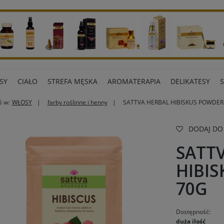
SY
CIAŁO
STREFA MĘSKA
AROMATERAPIA
DELIKATESY
ś w:
WŁOSY
farby roślinne i henny
SATTVA HERBAL HIBISKUS POWDER
ART BIUROWE
INNE MARKI
DODAJ DO
SATT
HIBI
70G
Dostępność:
duża ilość