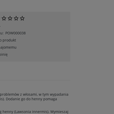
-
u:
POW000038
 o produkt
znajomemu
pinię
u problemów z włosami, w tym wypadania
mis). Dodanie go do henny pomaga
 g henny (Lawsonia innermis). Wymieszaj