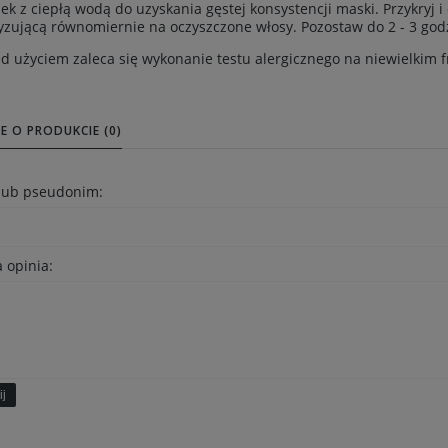
ek z ciepłą wodą do uzyskania gęstej konsystencji maski. Przykryj 
yzującą równomiernie na oczyszczone włosy. Pozostaw do 2 - 3 god
d użyciem zaleca się wykonanie testu alergicznego na niewielkim 
E O PRODUKCIE (0)
 lub pseudonim:
 opinia:
ij