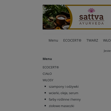
Menu
ECOCERT®
TWARZ
WŁO
Jeste
Menu
ECOCERT®
CIAŁO
WŁOSY
szampony i odżywki
wcierki, oleje, serum
farby roślinne i henny
ziołowe maseczki