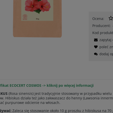
Ocena:
Producent:
Kod produkt
zapytaj
poleć 
dodaj o
yfikat ECOCERT COSMOS ->
kliknij po więcej informacji
SKUS
(Rosa sinensis) jest tradycyjnie stosowany w przypadku wiel
w. Hibiskus działa też jako zakwaszacz do henny (Lawsonia inner
kać purpurowe odcienie na włosach.
używać:
Zaleca się stosowanie około 10 g proszku z hibiskusa na 70