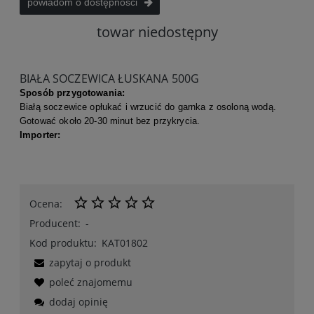
powiadom o dostępności
towar niedostępny
BIAŁA SOCZEWICA ŁUSKANA 500G
Spos
ó
b przygotowania:
Białą soczewice opłukać i wrzucić do garnka z osoloną wodą.
Gotować około 20-30 minut bez przykrycia.
Importer:
Ocena:
Producent:
-
Kod produktu:
KAT01802
zapytaj o produkt
poleć znajomemu
dodaj opinię