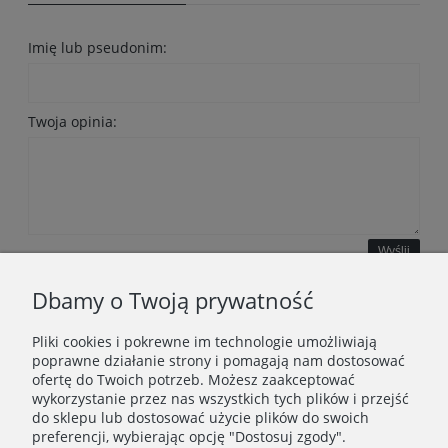
Imię lub pseudonim:
Twoja opinia:
Wyślij
Dbamy o Twoją prywatność
Pliki cookies i pokrewne im technologie umożliwiają
WAŻNE INFORMACJE
poprawne działanie strony i pomagają nam dostosować
ofertę do Twoich potrzeb. Możesz zaakceptować
wykorzystanie przez nas wszystkich tych plików i przejść
POLECANE STRONY
do sklepu lub dostosować użycie plików do swoich
preferencji, wybierając opcję "Dostosuj zgody".