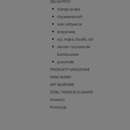
DELIKATESY
mango pulpa
chyawanprash
soki odżywcze
przyprawy
ryż, mąka, fasolki, sól
słomki i szczoteczki
bambusowe
pozostałe
PRODUKTY MIEDZIANE
INNE MARKI
ART BIUROWE
STEEL TONGUE CLEANER
Nowości
Promocje