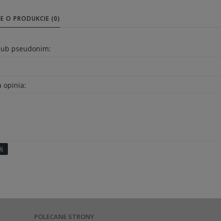
E O PRODUKCIE (0)
 lub pseudonim:
 opinia:
ij
POLECANE STRONY