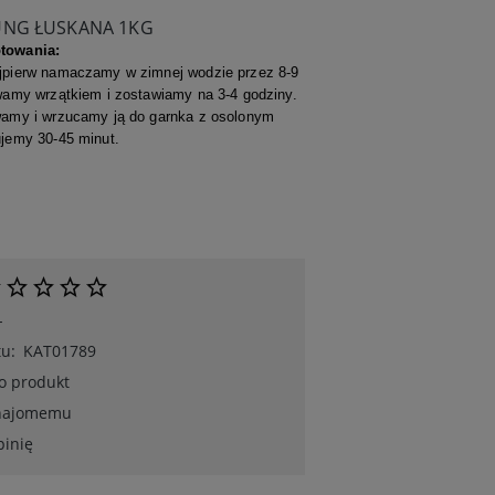
UNG ŁUSKANA 1KG
towania:
jpierw namaczamy w zimnej wodzie przez 8-9
wamy wrzątkiem i zostawiamy na 3-4 godziny.
wamy i wrzucamy ją do garnka z osolonym
jemy 30-45 minut.
-
u:
KAT01789
 o produkt
znajomemu
pinię