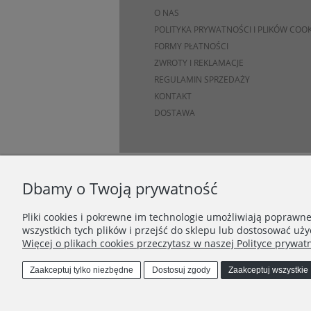
O NAS
POLITYKA PRYWATNOŚCI I PLIKÓW COOK
FORMY PŁATNOŚCI
ZWROTY I REKLAMACJE
REGULAMIN SPRZEDAŻY
KONTAKT
DOSTAWA
Dbamy o Twoją prywatność
Pliki cookies i pokrewne im technologie umożliwiają poprawn
wszystkich tych plików i przejść do sklepu lub dostosować uży
Więcej o plikach cookies przeczytasz w naszej Polityce prywatn
Zaakceptuj tylko niezbędne
Dostosuj zgody
Zaakceptuj wszystkie