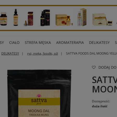
SY
CIAŁO
STREFA MĘSKA
AROMATERAPIA
DELIKATESY
DELIKATESY
ryż, mąka, fasolki, sól
SATTVA FOODS DAL MOONG YELL
ART BIUROWE
INNE MARKI
DODAJ DO
SATT
MOON
Dostępność:
duża ilość