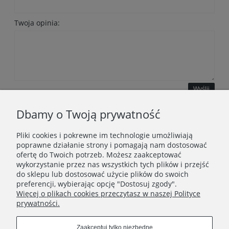
Twoja opinia:
Wyślij
Dbamy o Twoją prywatność
Pliki cookies i pokrewne im technologie umożliwiają
WAŻNE INFORMACJE
poprawne działanie strony i pomagają nam dostosować
ofertę do Twoich potrzeb. Możesz zaakceptować
wykorzystanie przez nas wszystkich tych plików i przejść
POLECANE STRONY
do sklepu lub dostosować użycie plików do swoich
preferencji, wybierając opcję "Dostosuj zgody".
Więcej o plikach cookies przeczytasz w naszej Polityce
prywatności.
Zaakceptuj tylko niezbędne