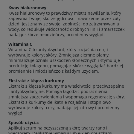
Kwas hialuronowy
Kwas hialuronowy to prawdziwy mistrz nawilżania, który
zapewnia Twojej skórze jędrność i nawilżenie przez cały
dzień. Jest znany ze swojej zdolności do zatrzymywania
wody, co redukuje widoczność drobnych linii i zmarszczek,
nadając skórze młodzieńczy, promienny wygląd.
Witamina C
Witamina C to antyoksydant, który rozjaśnia cerę i
wyrównuje koloryt skóry. Zmniejsza ciemne plamy,
minimalizuje oznaki uszkodzeń słonecznych i stymuluje
produkcję kolagenu, pomagając skórze wyglądać bardziej
promiennie i młodzieńczo z każdym użyciem.
Ekstrakt z kłącza kurkumy
Ekstrakt z kłącza kurkumy ma właściwości przeciwzapalne
i antyoksydacyjne. Pomaga łagodzić podrażnienia,
zmniejsza zaczerwienienia i wspomaga regenerację skóry.
Ekstrakt z kurkumy delikatnie rozjaśnia i stopniowo
wyrównuje koloryt cery, nadając jej zdrowy i promienny
wygląd.
Sposób użycia:
Aplikuj serum na oczyszczoną skórę twarzy rano i
wieczorem. Delikatnie wmasuj lub wklep opuszkami