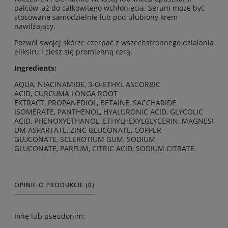
palców, aż do całkowitego wchłonięcia. Serum może być
stosowane samodzielnie lub pod ulubiony krem
nawilżający.
Pozwól swojej skórze czerpać z wszechstronnego działania
eliksiru i ciesz się promienną cerą.
Ingredients:
AQUA, NIACINAMIDE, 3-O-ETHYL ASCORBIC
ACID, CURCUMA LONGA ROOT
EXTRACT, PROPANEDIOL, BETAINE, SACCHARIDE
ISOMERATE, PANTHENOL, HYALURONIC ACID, GLYCOLIC
ACID, PHENOXYETHANOL, ETHYLHEXYLGLYCERIN, MAGNESI
UM ASPARTATE, ZINC GLUCONATE, COPPER
GLUCONATE, SCLEROTIUM GUM, SODIUM
GLUCONATE, PARFUM, CITRIC ACID, SODIUM CITRATE.
OPINIE O PRODUKCIE (0)
Imię lub pseudonim: