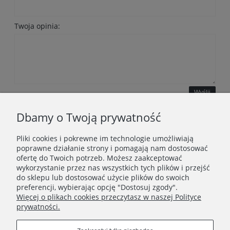
Twoja opinia:
Wyślij
Dbamy o Twoją prywatność
Pliki cookies i pokrewne im technologie umożliwiają
WAŻNE INFORMACJE
poprawne działanie strony i pomagają nam dostosować
ofertę do Twoich potrzeb. Możesz zaakceptować
wykorzystanie przez nas wszystkich tych plików i przejść
POLECANE STRONY
do sklepu lub dostosować użycie plików do swoich
preferencji, wybierając opcję "Dostosuj zgody".
Więcej o plikach cookies przeczytasz w naszej Polityce
prywatności.