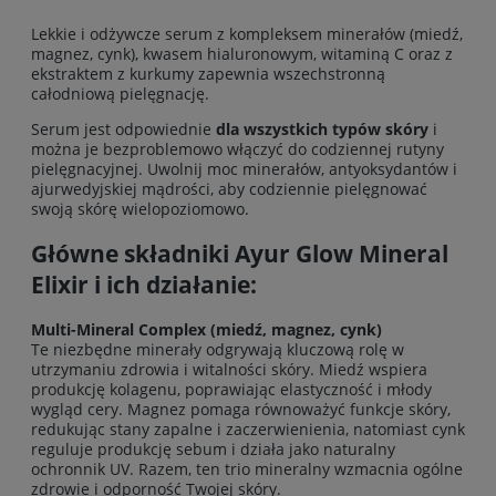
Lekkie i odżywcze serum z kompleksem minerałów (miedź,
magnez, cynk), kwasem hialuronowym, witaminą C oraz z
ekstraktem z kurkumy zapewnia wszechstronną
całodniową pielęgnację.
Serum jest odpowiednie
dla wszystkich typów skóry
i
można je bezproblemowo włączyć do codziennej rutyny
pielęgnacyjnej. Uwolnij moc minerałów, antyoksydantów i
ajurwedyjskiej mądrości, aby codziennie pielęgnować
swoją skórę wielopoziomowo.
Główne składniki Ayur Glow Mineral
Elixir i ich działanie:
Multi-Mineral Complex (miedź, magnez, cynk)
Te niezbędne minerały odgrywają kluczową rolę w
utrzymaniu zdrowia i witalności skóry. Miedź wspiera
produkcję kolagenu, poprawiając elastyczność i młody
wygląd cery. Magnez pomaga równoważyć funkcje skóry,
redukując stany zapalne i zaczerwienienia, natomiast cynk
reguluje produkcję sebum i działa jako naturalny
ochronnik UV. Razem, ten trio mineralny wzmacnia ogólne
zdrowie i odporność Twojej skóry.