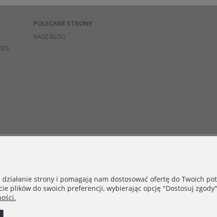
POLECANE STRONY
NASZ BLOG
IES
e działanie strony i pomagają nam dostosować ofertę do Twoich p
cie plików do swoich preferencji, wybierając opcję "Dostosuj zgody"
ości.