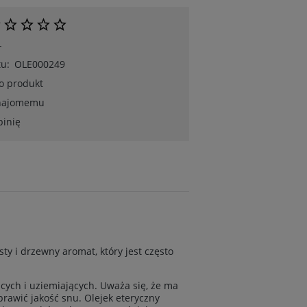
-
u:
OLE000249
 o produkt
znajomemu
pinię
sty i drzewny aromat, który jest często
ących i uziemiających. Uważa się, że ma
rawić jakość snu. Olejek eteryczny