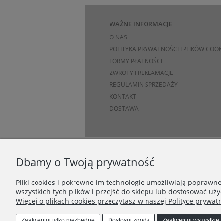
WAŻNE INFORMACJE
O NAS
POLITYKA PRYWATNOŚCI I PLIKÓW COOK
FORMY PŁATNOŚCI
ZWROTY I REKLAMACJE
REGULAMIN SPRZEDAŻY
KONTAKT
DOSTAWA
Dbamy o Twoją prywatność
Pliki cookies i pokrewne im technologie umożliwiają poprawn
wszystkich tych plików i przejść do sklepu lub dostosować uży
Więcej o plikach cookies przeczytasz w naszej Polityce prywatn
Zaakceptuj tylko niezbędne
Dostosuj zgody
Zaakceptuj wszystkie