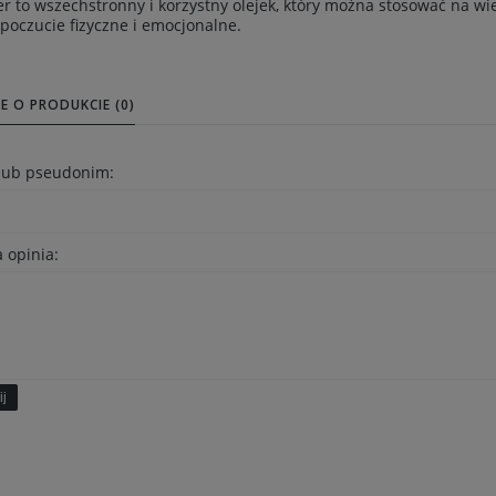
er to wszechstronny i korzystny olejek, który można stosować na 
oczucie fizyczne i emocjonalne.
E O PRODUKCIE (0)
 lub pseudonim:
 opinia:
ij