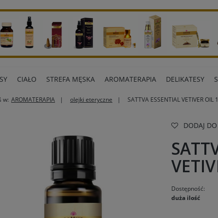
SY
CIAŁO
STREFA MĘSKA
AROMATERAPIA
DELIKATESY
ś w:
AROMATERAPIA
olejki eteryczne
SATTVA ESSENTIAL VETIVER OIL 
ART BIUROWE
INNE MARKI
DODAJ DO
SATTV
VETIV
Dostępność:
duża ilość