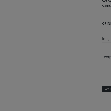
Vetiv
samop
OPINI
Imię
Twoja
Wyśl