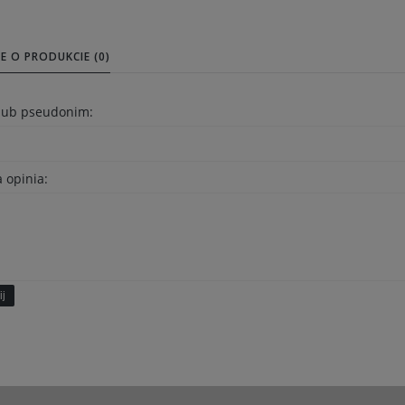
E O PRODUKCIE (0)
 lub pseudonim:
 opinia:
ij