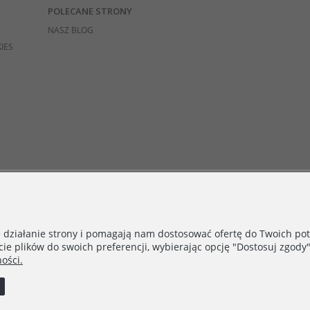
POLECANE STRONY
NASZ BLOG
IES
e działanie strony i pomagają nam dostosować ofertę do Twoich p
cie plików do swoich preferencji, wybierając opcję "Dostosuj zgody"
ości.