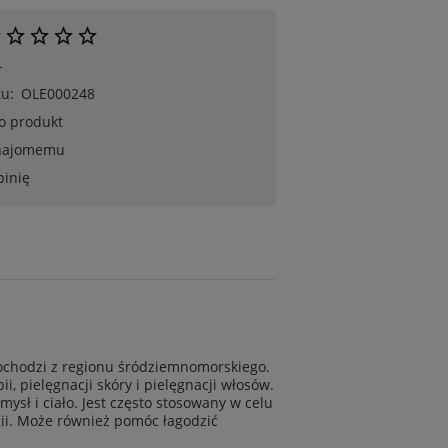
-
u:
OLE000248
 o produkt
znajomemu
pinię
a pochodzi z regionu śródziemnomorskiego.
, pielęgnacji skóry i pielęgnacji włosów.
ysł i ciało. Jest często stosowany w celu
gii. Może również pomóc łagodzić