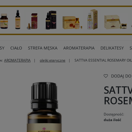
SY
CIAŁO
STREFA MĘSKA
AROMATERAPIA
DELIKATESY
w:
AROMATERAPIA
olejki eteryczne
SATTVA ESSENTIAL ROSEMARY OI
ART BIUROWE
INNE MARKI
DODAJ DO
SATTV
ROSE
Dostępność:
duża ilość