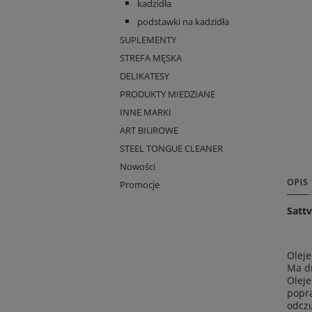
kadzidła
podstawki na kadzidła
SUPLEMENTY
STREFA MĘSKA
DELIKATESY
PRODUKTY MIEDZIANE
INNE MARKI
ART BIUROWE
STEEL TONGUE CLEANER
Nowości
OPIS
Promocje
Satt
Oleje
Ma dr
Oleje
popra
odczu