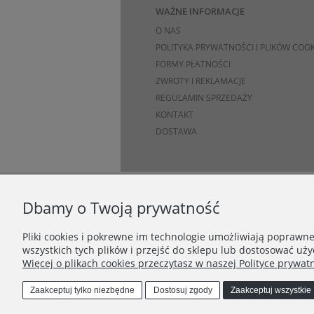
WAŻNE INFORMACJE
O NAS
POLITYKA PRYWATNOŚCI I PLIKÓW COOK
FORMY PŁATNOŚCI
ZWROTY I REKLAMACJE
REGULAMIN SPRZEDAŻY
KONTAKT
DOSTAWA
Dbamy o Twoją prywatność
Pliki cookies i pokrewne im technologie umożliwiają poprawn
wszystkich tych plików i przejść do sklepu lub dostosować uży
Więcej o plikach cookies przeczytasz w naszej Polityce prywatn
Zaakceptuj tylko niezbędne
Dostosuj zgody
Zaakceptuj wszystkie