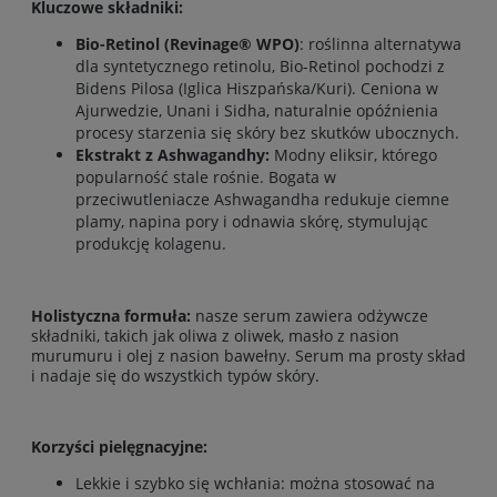
Kluczowe składniki:
Bio-Retinol (
Revinage® WPO
)
: r
oślinna alternatywa
dla syntetycznego retinolu, Bio-Retinol pochodzi z
Bidens Pilosa (Iglica Hiszpańska/Kuri). Ceniona w
Ajurwedzie, Unani i Sidha, naturalnie opóźnienia
procesy starzenia się skóry bez skutków ubocznych.
Ekstrakt z Ashwagandhy
:
Modny eliksir, którego
popularność stale rośnie. Bogata w
przeciwutleniacze Ashwagandha redukuje ciemne
plamy, napina pory i odnawia skórę, stymulując
produkcję kolagenu.
Holistyczna formuła:
nasze serum zawiera odżywcze
składniki, takich jak oliwa z oliwek, masło z nasion
murumuru i olej z nasion bawełny. Serum ma prosty skład
i nadaje się do wszystkich typów skóry.
Korzyści pielęgnacyjne:
Lekkie i szybko się wchłania: można stosować na