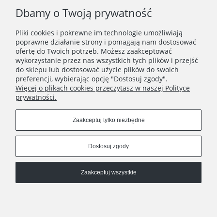
Dbamy o Twoją prywatność
Pliki cookies i pokrewne im technologie umożliwiają
WAŻNE INFORMACJE
poprawne działanie strony i pomagają nam dostosować
ofertę do Twoich potrzeb. Możesz zaakceptować
wykorzystanie przez nas wszystkich tych plików i przejść
POLECANE STRONY
do sklepu lub dostosować użycie plików do swoich
preferencji, wybierając opcję "Dostosuj zgody".
Więcej o plikach cookies przeczytasz w naszej Polityce
prywatności.
Zaakceptuj tylko niezbędne
Dostosuj zgody
Zaakceptuj wszystkie
Pokaż pełną wersję strony