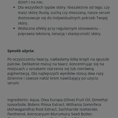
dzień i na noc.
Dla wszystkich typów skóry: Niezależnie od tego, czy
masz skórę tłustą, suchą czy mieszaną, nasze serum
dostosowuje się do indywidualnych potrzeb Twojej
skóry.
Widoczne efekty przy regularnym stosowaniu -
poprawia teksturę, tonację i elastyczność skóry.
Sposób użycia:
Po oczyszczeniu twarzy, nakładamy kilka kropli na opuszki
palców. Delikatnie masuj na twarz, koncentrując się na
miejscach z oznakami starzenia się lub nierówną
pigmentacją. Dla najlepszych wyników stosuj dwa razy
dziennie i zawsze nałóż krem nawilżający po użyciu
serum.
Ingredients:
Aqua, Olea Europa (Olive) Fruit Oil, Dimethyl
Isosorbide, Bidens Pilosa Extract, Withania Somnifera
(Ashwagandha) Root Extract, Sachharide Isomerate,
Panthenol, Astrocaryum Murumuru Seed Butter,