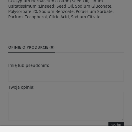
Gossypium Herbaceum (Cotton) Seed Oil, Linum
Usitatissimum (Linseed) Seed Oil, Sodium Gluconate,
Polysorbate 20, Sodium Benzoate, Potassium Sorbate,
Parfum, Tocopherol, Citric Acid, Sodium Citrate.
OPINIE O PRODUKCIE (0)
Imię lub pseudonim:
Twoja opinia:
Wyślij