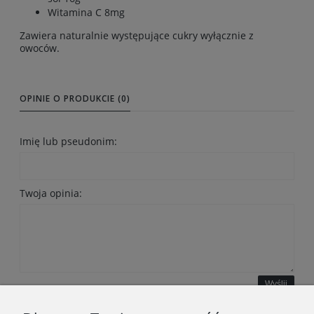
Witamina C 8mg
Zawiera naturalnie występujące cukry wyłącznie z
owoców.
OPINIE O PRODUKCIE (0)
Imię lub pseudonim:
Twoja opinia:
Wyślij