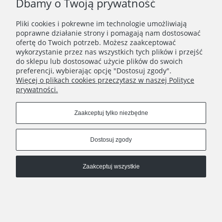
Dbamy o Twoją prywatność
Pliki cookies i pokrewne im technologie umożliwiają
WAŻNE INFORMACJE
poprawne działanie strony i pomagają nam dostosować
ofertę do Twoich potrzeb. Możesz zaakceptować
wykorzystanie przez nas wszystkich tych plików i przejść
POLECANE STRONY
do sklepu lub dostosować użycie plików do swoich
preferencji, wybierając opcję "Dostosuj zgody".
Więcej o plikach cookies przeczytasz w naszej Polityce
prywatności.
Zaakceptuj tylko niezbędne
Dostosuj zgody
Zaakceptuj wszystkie
Pokaż pełną wersję strony
, powered by
.
Sklep internetowy Shoplo.pl
Shoper