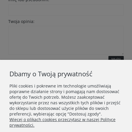
Twoja opinia:
Wyślij
Dbamy o Twoją prywatność
Pliki cookies i pokrewne im technologie umożliwiają
WAŻNE INFORMACJE
poprawne działanie strony i pomagają nam dostosować
ofertę do Twoich potrzeb. Możesz zaakceptować
wykorzystanie przez nas wszystkich tych plików i przejść
POLECANE STRONY
do sklepu lub dostosować użycie plików do swoich
preferencji, wybierając opcję "Dostosuj zgody".
Więcej o plikach cookies przeczytasz w naszej Polityce
prywatności.