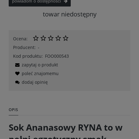
powiadom o dostępności
towar niedostępny
Ocena:
Producent:
-
Kod produktu:
FOO000543
zapytaj o produkt
poleć znajomemu
dodaj opinię
OPIS
Sok Ananasowy RYNA to w
pełni egzotyczny smak,