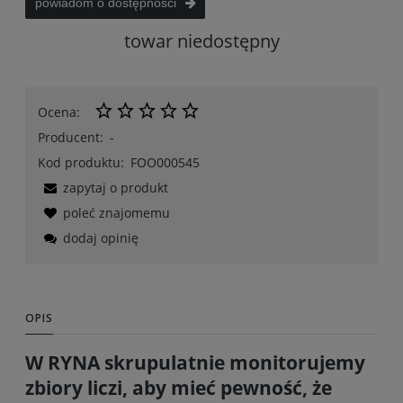
powiadom o dostępności
towar niedostępny
Ocena:
Producent:
-
Kod produktu:
FOO000545
zapytaj o produkt
poleć znajomemu
dodaj opinię
OPIS
W RYNA skrupulatnie monitorujemy
zbiory liczi, aby mieć pewność, że