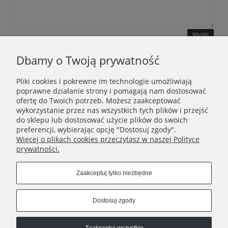
Wyślij
Dbamy o Twoją prywatność
Pliki cookies i pokrewne im technologie umożliwiają
WAŻNE INFORMACJE
poprawne działanie strony i pomagają nam dostosować
ofertę do Twoich potrzeb. Możesz zaakceptować
wykorzystanie przez nas wszystkich tych plików i przejść
POLECANE STRONY
do sklepu lub dostosować użycie plików do swoich
preferencji, wybierając opcję "Dostosuj zgody".
Więcej o plikach cookies przeczytasz w naszej Polityce
prywatności.
Zaakceptuj tylko niezbędne
Dostosuj zgody