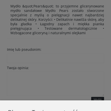
Mydło &quot;Pears&quot; to przyjemne glicerynowane
mydło sandałowe Mydło Pears zostało stworzone
specjalnie z myślą o pielęgnacji nawet najbardziej
delikatnej skóry. Korzyści: • Delikatnie nawilża skórę, aby
była gładka • Łagodny zapach i miękka pianka
pielęgnująca • Testowane dermatologicznie •
Wzbogacone gliceryną i naturalnymi olejkami
Imię lub pseudonim:
Twoja opinia:
Wyślij