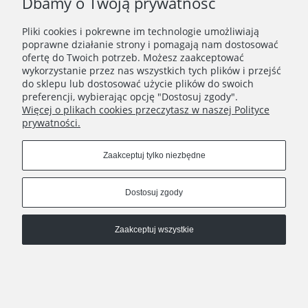
Dbamy o Twoją prywatność
Pliki cookies i pokrewne im technologie umożliwiają
WAŻNE INFORMACJE
poprawne działanie strony i pomagają nam dostosować
ofertę do Twoich potrzeb. Możesz zaakceptować
wykorzystanie przez nas wszystkich tych plików i przejść
POLECANE STRONY
do sklepu lub dostosować użycie plików do swoich
preferencji, wybierając opcję "Dostosuj zgody".
Więcej o plikach cookies przeczytasz w naszej Polityce
prywatności.
Zaakceptuj tylko niezbędne
Dostosuj zgody
Zaakceptuj wszystkie
Pokaż pełną wersję strony
, powered by
.
Sklep internetowy Shoplo.pl
Shoper