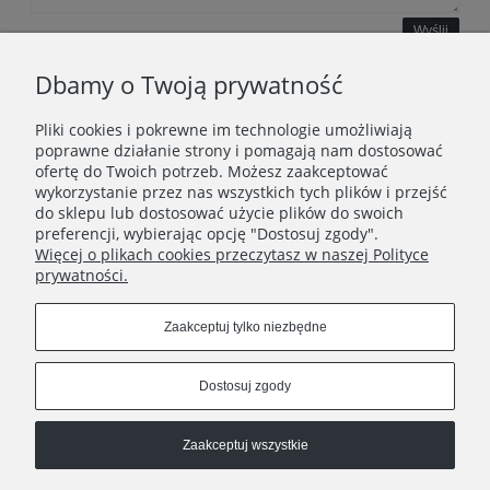
Wyślij
Dbamy o Twoją prywatność
Pliki cookies i pokrewne im technologie umożliwiają
WAŻNE INFORMACJE
poprawne działanie strony i pomagają nam dostosować
ofertę do Twoich potrzeb. Możesz zaakceptować
wykorzystanie przez nas wszystkich tych plików i przejść
POLECANE STRONY
do sklepu lub dostosować użycie plików do swoich
preferencji, wybierając opcję "Dostosuj zgody".
Więcej o plikach cookies przeczytasz w naszej Polityce
prywatności.
Zaakceptuj tylko niezbędne
Dostosuj zgody
Zaakceptuj wszystkie