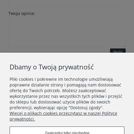
Twoja opinia:
Wyślij
Dbamy o Twoją prywatność
Pliki cookies i pokrewne im technologie umożliwiają
WAŻNE INFORMACJE
poprawne działanie strony i pomagają nam dostosować
ofertę do Twoich potrzeb. Możesz zaakceptować
wykorzystanie przez nas wszystkich tych plików i przejść
POLECANE STRONY
do sklepu lub dostosować użycie plików do swoich
preferencji, wybierając opcję "Dostosuj zgody".
Więcej o plikach cookies przeczytasz w naszej Polityce
prywatności.
Zaakceptuj tylko niezbędne