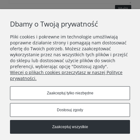
Wyślij
Dbamy o Twoją prywatność
Pliki cookies i pokrewne im technologie umożliwiają
WAŻNE INFORMACJE
poprawne działanie strony i pomagają nam dostosować
ofertę do Twoich potrzeb. Możesz zaakceptować
wykorzystanie przez nas wszystkich tych plików i przejść
POLECANE STRONY
do sklepu lub dostosować użycie plików do swoich
preferencji, wybierając opcję "Dostosuj zgody".
Więcej o plikach cookies przeczytasz w naszej Polityce
prywatności.
Zaakceptuj tylko niezbędne
Dostosuj zgody
Zaakceptuj wszystkie