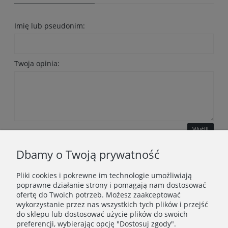
Imię lub pseudonim:
Twoja opinia:
Wyślij
Dbamy o Twoją prywatność
Pliki cookies i pokrewne im technologie umożliwiają
WAŻNE INFORMACJE
poprawne działanie strony i pomagają nam dostosować
ofertę do Twoich potrzeb. Możesz zaakceptować
wykorzystanie przez nas wszystkich tych plików i przejść
POLECANE STRONY
do sklepu lub dostosować użycie plików do swoich
preferencji, wybierając opcję "Dostosuj zgody".