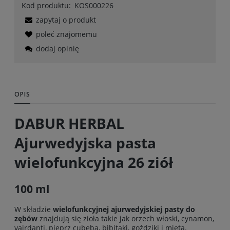
Kod produktu:
KOS000226
zapytaj o produkt
poleć znajomemu
dodaj opinię
OPIS
DABUR HERBAL
Ajurwedyjska pasta
wielofunkcyjna 26 ziół
100 ml
W składzie
wielofunkcyjnej ajurwedyjskiej pasty do
zębów
znajdują się zioła takie jak orzech włoski, cynamon,
vajrdanti, pieprz cubeba, bibitaki, goździki i mięta.