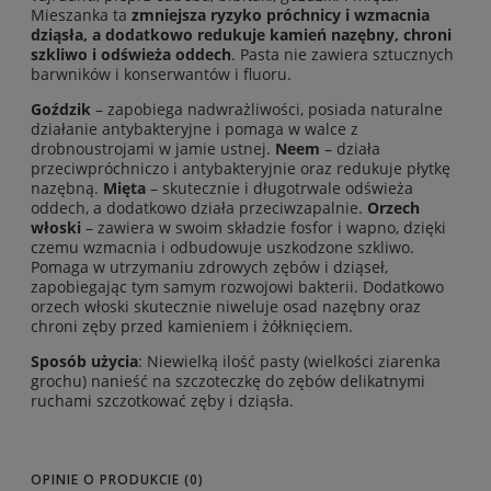
Mieszanka ta
zmniejsza ryzyko próchnicy i wzmacnia
dziąsła, a dodatkowo redukuje kamień nazębny, chroni
szkliwo i odświeża oddech
. Pasta nie zawiera sztucznych
barwników i konserwantów i fluoru.
Goździk
– zapobiega nadwrażliwości, posiada naturalne
działanie antybakteryjne i pomaga w walce z
drobnoustrojami w jamie ustnej.
Neem
– działa
przeciwpróchniczo i antybakteryjnie oraz redukuje płytkę
nazębną.
Mięta
– skutecznie i długotrwale odświeża
oddech, a dodatkowo działa przeciwzapalnie.
Orzech
włoski
– zawiera w swoim składzie fosfor i wapno, dzięki
czemu wzmacnia i odbudowuje uszkodzone szkliwo.
Pomaga w utrzymaniu zdrowych zębów i dziąseł,
zapobiegając tym samym rozwojowi bakterii. Dodatkowo
orzech włoski skutecznie niweluje osad nazębny oraz
chroni zęby przed kamieniem i żółknięciem.
Sposób użycia
: Niewielką ilość pasty (wielkości ziarenka
grochu) nanieść na szczoteczkę do zębów delikatnymi
ruchami szczotkować zęby i dziąsła.
OPINIE O PRODUKCIE (0)