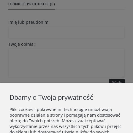
OPINIE O PRODUKCIE (0)
Imię lub pseudonim:
Twoja opinia:
Wyślij
Dbamy o Twoją prywatność
Pliki cookies i pokrewne im technologie umożliwiają
WAŻNE INFORMACJE
poprawne działanie strony i pomagają nam dostosować
ofertę do Twoich potrzeb. Możesz zaakceptować
wykorzystanie przez nas wszystkich tych plików i przejść
POLECANE STRONY
do sklepu lub dostosować użycie plików do swoich