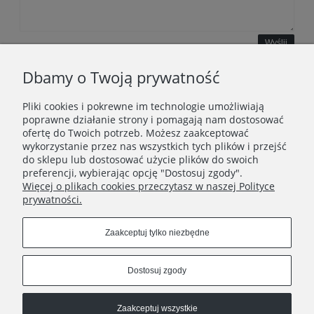
Wyślij
Dbamy o Twoją prywatność
Pliki cookies i pokrewne im technologie umożliwiają
WAŻNE INFORMACJE
poprawne działanie strony i pomagają nam dostosować
ofertę do Twoich potrzeb. Możesz zaakceptować
wykorzystanie przez nas wszystkich tych plików i przejść
POLECANE STRONY
do sklepu lub dostosować użycie plików do swoich
preferencji, wybierając opcję "Dostosuj zgody".
Więcej o plikach cookies przeczytasz w naszej Polityce
prywatności.
Zaakceptuj tylko niezbędne
Dostosuj zgody
Zaakceptuj wszystkie