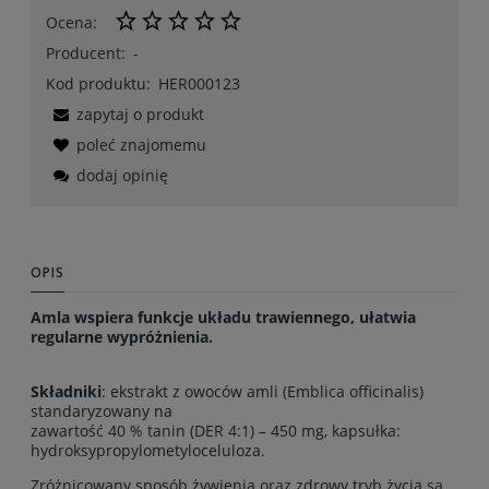
Ocena:
Producent:
-
Kod produktu:
HER000123
zapytaj o produkt
poleć znajomemu
dodaj opinię
OPIS
Amla wspiera funkcje układu trawiennego, ułatwia
regularne wypróżnienia.
Składniki
: ekstrakt z owoców amli (Emblica officinalis)
standaryzowany na
zawartość 40 % tanin (DER 4:1) – 450 mg, kapsułka:
hydroksypropylometyloceluloza.
Zróżnicowany sposób żywienia oraz zdrowy tryb życia są