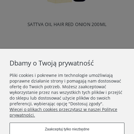
SATTVA OIL HAIR RED ONION 200ML
«
1
2
»
Dbamy o Twoją prywatność
Pliki cookies i pokrewne im technologie umożliwiają
WAŻNE INFORMACJE
poprawne działanie strony i pomagają nam dostosować
ofertę do Twoich potrzeb. Możesz zaakceptować
wykorzystanie przez nas wszystkich tych plików i przejść
POLECANE STRONY
do sklepu lub dostosować użycie plików do swoich
preferencji, wybierając opcję "Dostosuj zgody".
Więcej o plikach cookies przeczytasz w naszej Polityce
prywatności.
Zaakceptuj tylko niezbędne