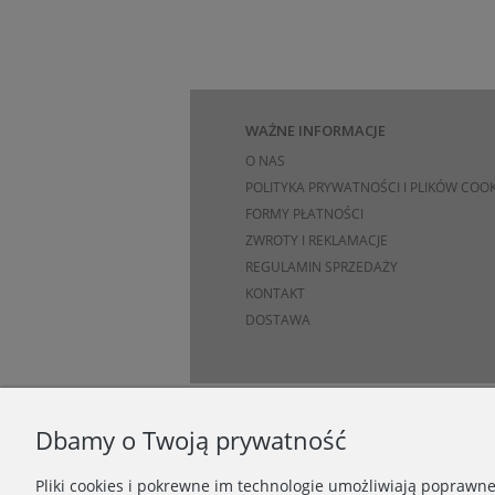
WAŻNE INFORMACJE
O NAS
POLITYKA PRYWATNOŚCI I PLIKÓW COOK
FORMY PŁATNOŚCI
ZWROTY I REKLAMACJE
REGULAMIN SPRZEDAŻY
KONTAKT
DOSTAWA
Dbamy o Twoją prywatność
Pliki cookies i pokrewne im technologie umożliwiają poprawn