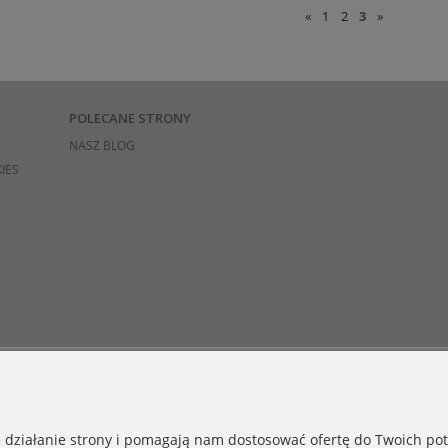
«
1
2
3
»
POLECANE STRONY
NASZ BLOG
IES
e działanie strony i pomagają nam dostosować ofertę do Twoich p