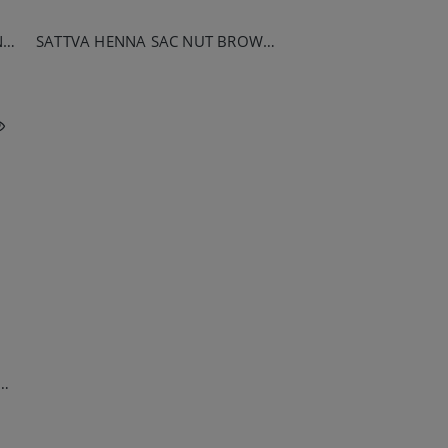
SATTVA HENNA SAC MAHOGANY 10G
SATTVA HENNA SAC NUT BROWN 10G
 HENNA SAC RED WINE 10G